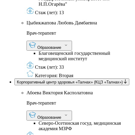
Н.П.Огарёва"
Стаж (лет):
13
Цыбикжапова Любовь Дамбаевна
Врач-терапевт
Образование
Благовещенский государственный
медицинский институт
Стаж (лет):
33
Категория:
Вторая
Корпоративный центр здоровья «Талнах» (КЦЗ «Талнах»)
Абоева Виктория Касполатовна
Врач-терапевт
Образование
Северо-Осетинская госуд. медицинская
академия МЗРФ