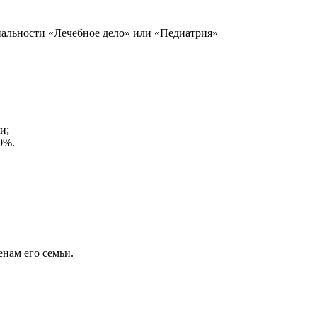
иальности «Лечебное дело» или «Педиатрия»
и;
0%.
енам его семьи.