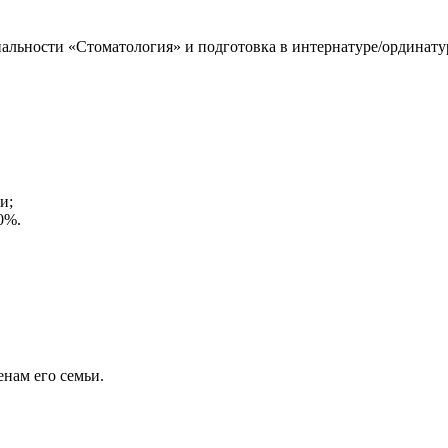
иальности «Стоматология» и подготовка в интернатуре/ординату
и;
0%.
енам его семьи.