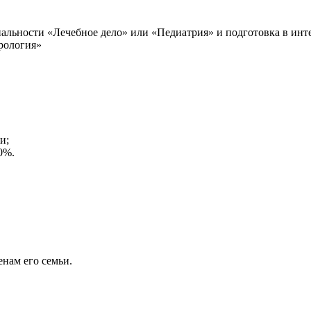
иальности «Лечебное дело» или «Педиатрия» и подготовка в инт
рология»
и;
0%.
енам его семьи.