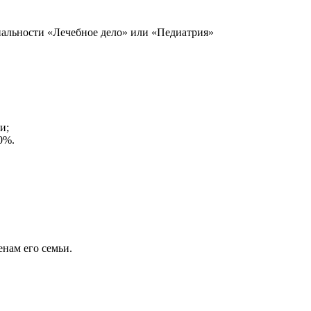
иальности «Лечебное дело» или «Педиатрия»
и;
0%.
енам его семьи.